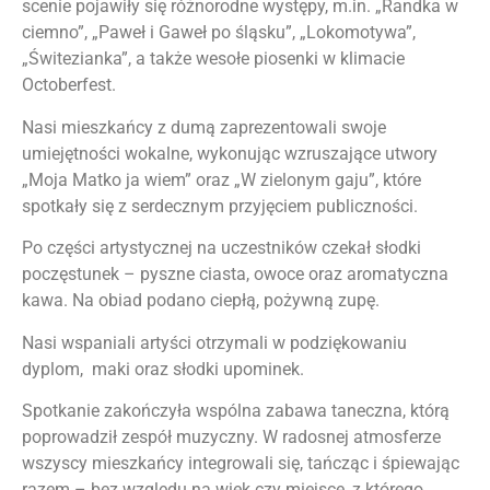
scenie pojawiły się różnorodne występy, m.in. „Randka w
ciemno”, „Paweł i Gaweł po śląsku”, „Lokomotywa”,
„Świtezianka”, a także wesołe piosenki w klimacie
Octoberfest.
Nasi mieszkańcy z dumą zaprezentowali swoje
umiejętności wokalne, wykonując wzruszające utwory
„Moja Matko ja wiem” oraz „W zielonym gaju”, które
spotkały się z serdecznym przyjęciem publiczności.
Po części artystycznej na uczestników czekał słodki
poczęstunek – pyszne ciasta, owoce oraz aromatyczna
kawa. Na obiad podano ciepłą, pożywną zupę.
Nasi wspaniali artyści otrzymali w podziękowaniu
dyplom, maki oraz słodki upominek.
Spotkanie zakończyła wspólna zabawa taneczna, którą
poprowadził zespół muzyczny. W radosnej atmosferze
wszyscy mieszkańcy integrowali się, tańcząc i śpiewając
razem – bez względu na wiek czy miejsce, z którego