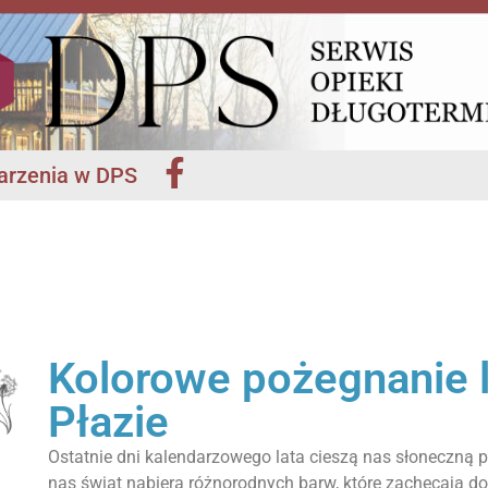
rzenia w DPS
Kolorowe pożegnanie 
Płazie
Ostatnie dni kalendarzowego lata cieszą nas słoneczną p
nas świat nabiera różnorodnych barw, które zachęcają d