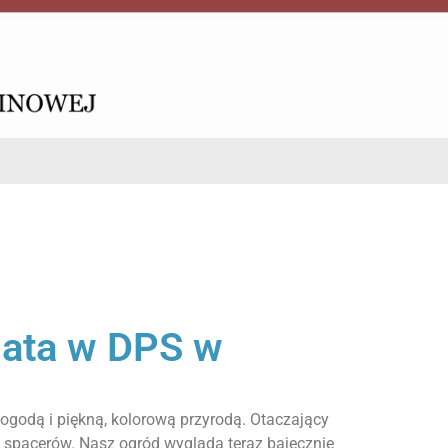
lata w DPS w
ogodą i piękną, kolorową przyrodą. Otaczający
o spacerów. Nasz ogród wygląda teraz bajecznie