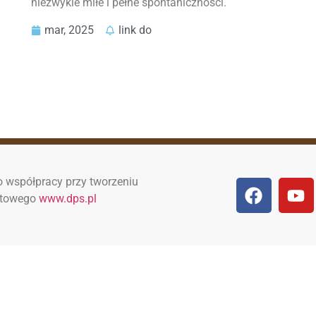
niezwykle miłe i pełne spontaniczności.
mar, 2025
link do
 współpracy przy tworzeniu
netowego
www.dps.pl