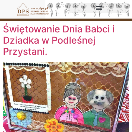
Świętowanie Dnia Babci i
Dziadka w Podleśnej
Przystani.