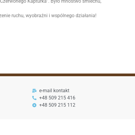
z „Czerwonego Kapturka”. Było mnóstwo śmiechu,
czenie ruchu, wyobraźni i wspólnego działania!
e-mail kontakt
+48 509 215 416
+48 509 215 112