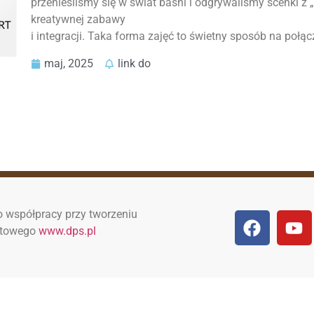
przenieśliśmy się w świat baśni i odgrywaliśmy scenki 
kreatywnej zabawy
i integracji. Taka forma zajęć to świetny sposób na połą
maj, 2025
link do
 współpracy przy tworzeniu
netowego
www.dps.pl