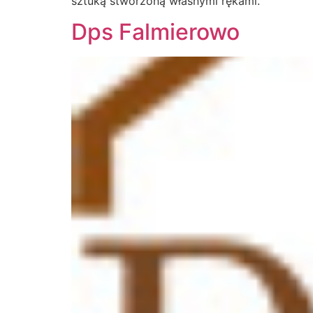
sztuką stworzoną własnymi rękami.
Dps Falmierowo