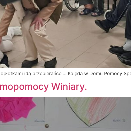
y opłotkami idą przebierańce…. Kolęda w Domu Pomocy Spo
mopomocy Winiary.