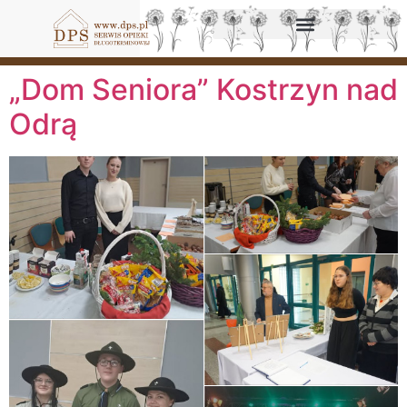
„Dom Seniora” Kostrzyn nad
Odrą