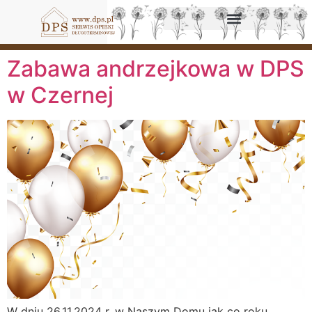
Zabawa andrzejkowa w DPS
w Czernej
W dniu 26.11.2024 r. w Naszym Domu jak co roku,